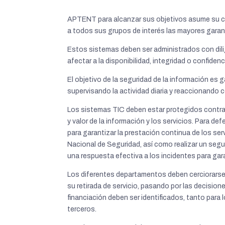
APTENT para alcanzar sus objetivos asume su co
a todos sus grupos de interés las mayores garantí
Estos sistemas deben ser administrados con dil
afectar a la disponibilidad, integridad o confiden
El objetivo de la seguridad de la información es 
supervisando la actividad diaria y reaccionando c
Los sistemas TIC deben estar protegidos contra am
y valor de la información y los servicios. Para 
para garantizar la prestación continua de los se
Nacional de Seguridad, así como realizar un segui
una respuesta efectiva a los incidentes para gara
Los diferentes departamentos deben cerciorarse 
su retirada de servicio, pasando por las decision
financiación deben ser identificados, tanto para 
terceros.