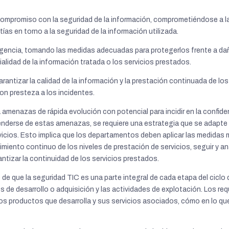
mpromiso con la seguridad de la información, comprometiéndose a la 
as en torno a la seguridad de la información utilizada.
igencia, tomando las medidas adecuadas para protegerlos frente a d
cialidad de la información tratada o los servicios prestados.
garantizar la calidad de la información y la prestación continuada de l
on presteza a los incidentes.
enazas de rápida evolución con potencial para incidir en la confidenci
defenderse de estas amenazas, se requiere una estrategia que se adapte
rvicios. Esto implica que los departamentos deben aplicar las medidas
miento continuo de los niveles de prestación de servicios, seguir y ana
ntizar la continuidad de los servicios prestados.
de que la seguridad TIC es una parte integral de cada etapa del ciclo
es de desarrollo o adquisición y las actividades de explotación. Los re
los productos que desarrolla y sus servicios asociados, cómo en lo que